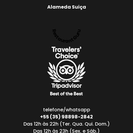
autoral
Alameda Suiça
da
chef
Benigna
Neta.
Restaurant Guru
Restaurante
e
ambiente
são
surpreendent
em
todos
os
aspectos!
Vale a
visita!
telefone/whatsapp
+55 (35) 98898-2842
Das 12h às 22h (Ter. Qua. Qui. Dom.)
Das 12h às 23h (Sex. e Sáb.)