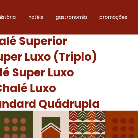
istória
hotéis
gastronomia
promoções
alé Superior
per Luxo (Triplo)
lé Super Luxo
Chalé Luxo
tandard Quádrupla
tandard Familiar