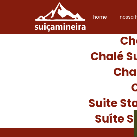
home
nossa h
Ch
Chalé Su
Cha
Suite S
Suíte S