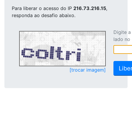
Para liberar o acesso
do IP
216.73.216.15
,
responda ao desafio abaixo.
Digite 
lado no
[trocar imagem]